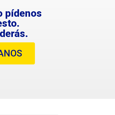
o pídenos
sto.
derás.
ANOS