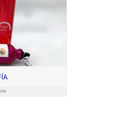
FÍA
IÓN