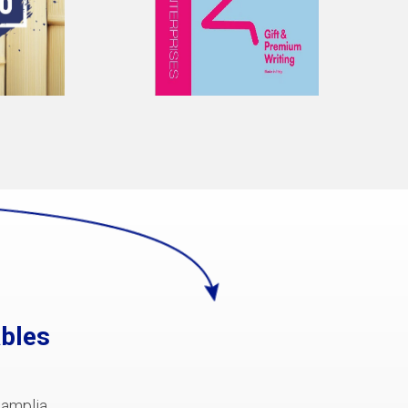
ables
amplia,