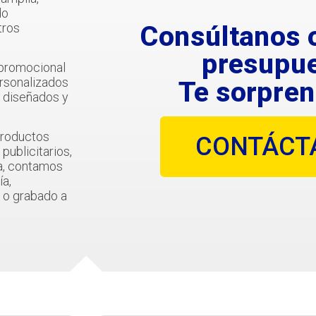
do
Consúltanos 
tros
presupue
 promocional
ersonalizados
Te sorpren
, diseñados y
productos
CONTÁCT
publicitarios,
a, contamos
ía,
a o grabado a