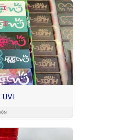
 UVI
IÓN