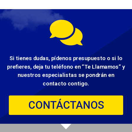
Si tienes dudas, pídenos presupuesto o si lo
prefieres, deja tu teléfono en ”Te Llamamos” y
nuestros especialistas se pondrán en
contacto contigo.
CONTÁCTANOS