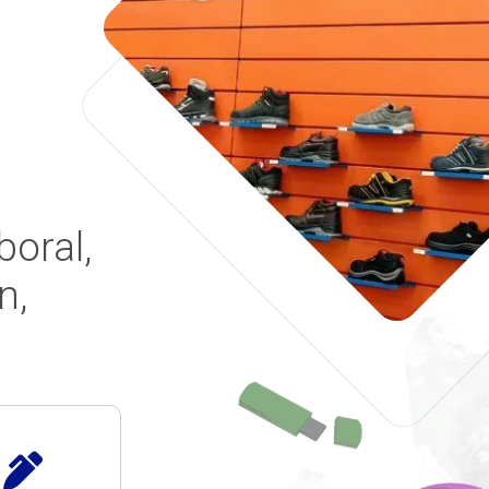
boral,
n,