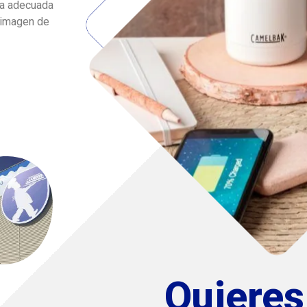
pa adecuada
u imagen de
Quiere