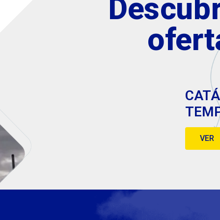
Descubr
ofert
CATÁ
TEM
VER