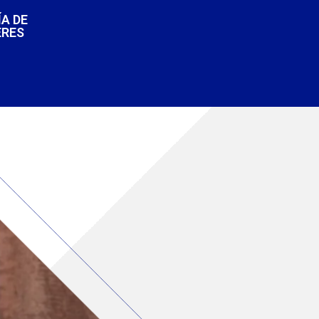
A DE
ERES