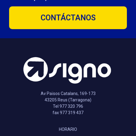
CONTÁCTANOS
Av Països Catalans, 169-173
43205 Reus (Tarragona)
Tel 977 320 796
fax 977 319 437
HORARIO