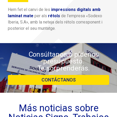
Hem fet el canvi de les
impressions digitals amb
laminat mate
per als
rétols
de l’empresa «Sodexo
Iberia, S.A», amb la neteja dels rétols corresponent i
posterior el seu muntatge.
Consúltanos o pídenos
presupuesto.
Te sorprenderás.
CONTÁCTANOS
Más noticias sobre