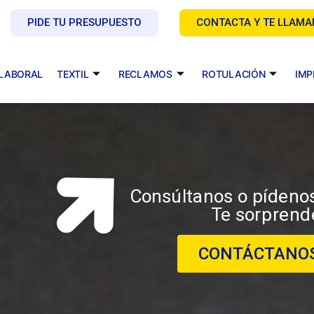
PIDE TU PRESUPUESTO
CONTACTA Y TE LLAM
 LABORAL
TEXTIL
RECLAMOS
ROTULACIÓN
IMP
Consúltanos o pídeno
Te sorprend
CONTÁCTANO