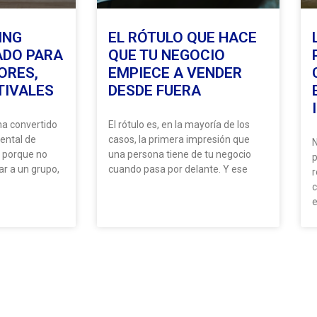
ING
EL RÓTULO QUE HACE
ADO PARA
QUE TU NEGOCIO
ORES,
EMPIECE A VENDER
TIVALES
DESDE FUERA
ha convertido
El rótulo es, en la mayoría de los
ental de
casos, la primera impresión que
N
n porque no
una persona tiene de tu negocio
p
ar a un grupo,
cuando pasa por delante. Y ese
r
c
e