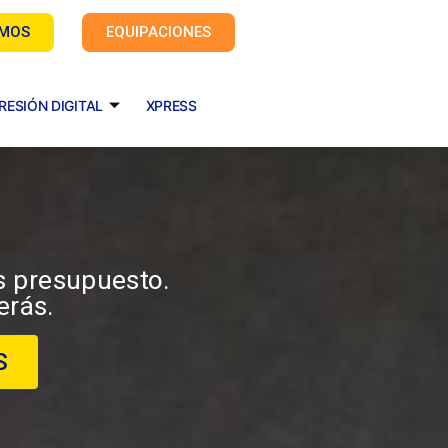
AMOS
EQUIPACIONES
RESIÓN DIGITAL
XPRESS
s presupuesto.
erás.
S