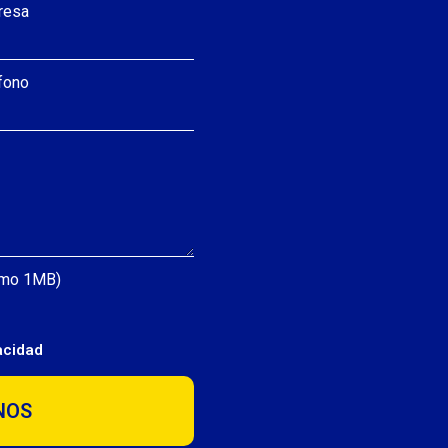
resa
fono
ximo 1MB)
vacidad
NOS