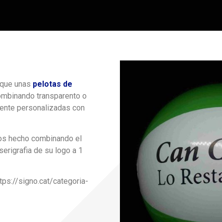
s que unas
pelotas de
combinando transparento o
mente personalizadas con
mos hecho combinando el
serigrafia de su logo a 1
tps://signo.cat/categoria-