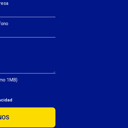
resa
fono
ximo 1MB)
vacidad
NOS