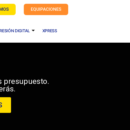
AMOS
EQUIPACIONES
RESIÓN DIGITAL
XPRESS
s presupuesto.
erás.
S