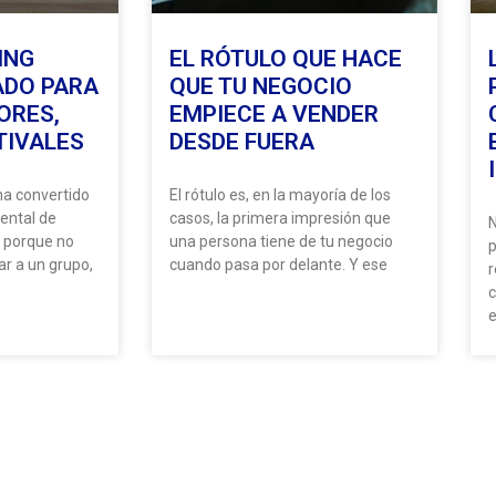
ING
EL RÓTULO QUE HACE
ADO PARA
QUE TU NEGOCIO
ORES,
EMPIECE A VENDER
TIVALES
DESDE FUERA
ha convertido
El rótulo es, en la mayoría de los
ental de
casos, la primera impresión que
N
n porque no
una persona tiene de tu negocio
p
ar a un grupo,
cuando pasa por delante. Y ese
r
c
e